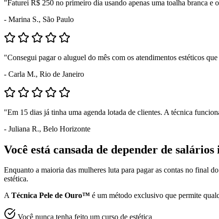
"Faturei R$ 250 no primeiro dia usando apenas uma toalha branca e o
- Marina S., São Paulo
"Consegui pagar o aluguel do mês com os atendimentos estéticos que
- Carla M., Rio de Janeiro
"Em 15 dias já tinha uma agenda lotada de clientes. A técnica funcio
- Juliana R., Belo Horizonte
Você está cansada de depender de salários 
Enquanto a maioria das mulheres luta para pagar as contas no final d
estética.
A
Técnica Pele de Ouro™
é um método exclusivo que permite qualq
Você nunca tenha feito um curso de estética