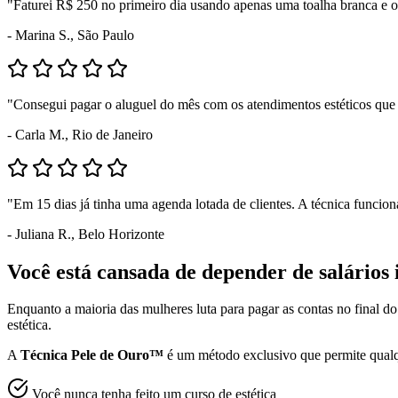
"Faturei R$ 250 no primeiro dia usando apenas uma toalha branca e o
- Marina S., São Paulo
"Consegui pagar o aluguel do mês com os atendimentos estéticos que
- Carla M., Rio de Janeiro
"Em 15 dias já tinha uma agenda lotada de clientes. A técnica funcio
- Juliana R., Belo Horizonte
Você está cansada de depender de salários 
Enquanto a maioria das mulheres luta para pagar as contas no final d
estética.
A
Técnica Pele de Ouro™
é um método exclusivo que permite qualq
Você nunca tenha feito um curso de estética